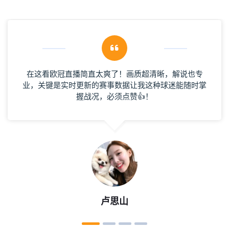
现场看田径比赛，运动员冲刺时的爆发力太震撼了，全
场尖叫到耳膜都在震～🏃‍♀️💨
方保哲