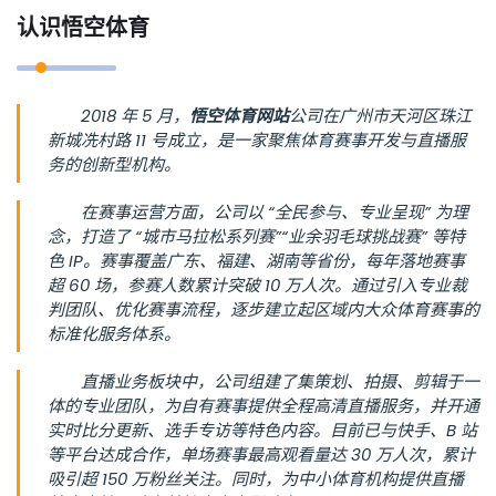
认识
悟空体育
2018 年 5 月，
悟空体育网站
公司在广州市天河区珠江
新城冼村路 11 号成立，是一家聚焦体育赛事开发与直播服
务的创新型机构。
在赛事运营方面，公司以 “全民参与、专业呈现” 为理
念，打造了 “城市马拉松系列赛”“业余羽毛球挑战赛” 等特
色 IP。赛事覆盖广东、福建、湖南等省份，每年落地赛事
超 60 场，参赛人数累计突破 10 万人次。通过引入专业裁
判团队、优化赛事流程，逐步建立起区域内大众体育赛事的
标准化服务体系。
直播业务板块中，公司组建了集策划、拍摄、剪辑于一
体的专业团队，为自有赛事提供全程高清直播服务，并开通
实时比分更新、选手专访等特色内容。目前已与快手、B 站
等平台达成合作，单场赛事最高观看量达 30 万人次，累计
吸引超 150 万粉丝关注。同时，为中小体育机构提供直播