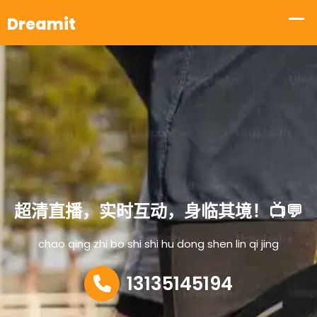
超清直播，实时互动，身临其境！📺💬
chao qing zhi bo shi shi hu dong shen lin qi jing
13135145194