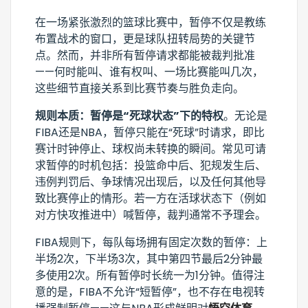
在一场紧张激烈的篮球比赛中，暂停不仅是教练
布置战术的窗口，更是球队扭转局势的关键节
点。然而，并非所有暂停请求都能被裁判批准
——何时能叫、谁有权叫、一场比赛能叫几次，
这些细节直接关系到比赛节奏与胜负走向。
规则本质：暂停是“死球状态”下的特权
。无论是
FIBA还是NBA，暂停只能在“死球”时请求，即比
赛计时钟停止、球权尚未转换的瞬间。常见可请
求暂停的时机包括：投篮命中后、犯规发生后、
违例判罚后、争球情况出现后，以及任何其他导
致比赛停止的情形。若一方在活球状态下（例如
对方快攻推进中）喊暂停，裁判通常不予理会。
FIBA规则下，每队每场拥有固定次数的暂停：上
半场2次，下半场3次，其中第四节最后2分钟最
多使用2次。所有暂停时长统一为1分钟。值得注
意的是，FIBA不允许“短暂停”，也不存在电视转