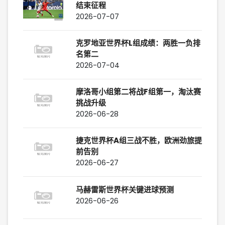
结束征程
2026-07-07
克罗地亚世界杯L组成绩：两胜一负排
名第二
2026-07-04
摩洛哥小组第二将战F组第一，淘汰赛
挑战升级
2026-06-28
捷克世界杯A组三战不胜，欧洲劲旅提
前告别
2026-06-27
马赫雷斯世界杯关键进球预测
2026-06-26