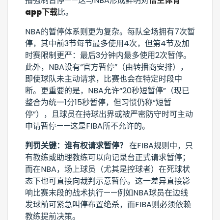
播强制暂停——这与NBA形成鲜明对
悟空体育
app下载
比。
NBA的暂停体系则更为复杂。每队全场拥有7次暂
停，其中前3节每节最多使用4次，但第4节及加
时赛限制更严：最后3分钟内最多使用2次暂停。
此外，NBA设有“官方暂停”（由转播商安排），
即使球队未主动请求，比赛也会在特定时段中
断。更重要的是，NBA允许“20秒短暂停”（现已
整合为统一1分15秒暂停，但习惯仍称“短暂
停”），且球员在持球出界或被严密防守时可主动
申请暂停——这是FIBA所不允许的。
判罚关键：谁有权请求暂停？
在FIBA规则中，只
有教练或助理教练可以向记录台正式请求暂停；
而在NBA，场上球员（尤其是控球者）在死球状
态下也可直接向裁判示意暂停。这一差异直接影
响比赛末段的战术执行——例如NBA球员在边线
发球前可紧急叫停布置绝杀，而FIBA则必须依赖
教练提前决策。