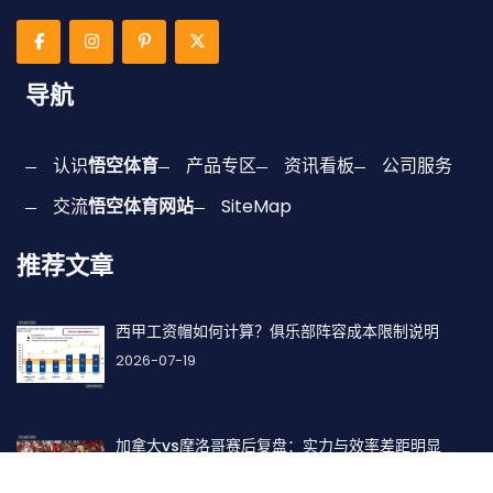
导航
认识
悟空体育
产品专区
资讯看板
公司服务
交流
悟空体育网站
SiteMap
推荐文章
西甲工资帽如何计算？俱乐部阵容成本限制说明
2026-07-19
加拿大vs摩洛哥赛后复盘：实力与效率差距明显
2026-07-18