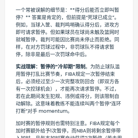
一个常被误解的细节是：**得分后能否立即叫暂
停？** 答案是肯定的，但前提是“死球已成立”。
例如，当球入筐、裁判鸣哨确认得分后，进攻方
即可请求暂停。但如果球员在球尚未触及篮网时
就喊暂停，裁判可能因比赛尚未停止而拒绝。同
样，在对方罚球过程中，非罚球队不得请求暂
停，除非是最后一次罚球命中后。
实战理解：暂停的“冷却期”限制
。为防止球队滥
用暂停打乱比赛节奏，FIBA规定一次暂停结束
后，必须经过至少一次完整攻防回合（即双方各
有一次控球机会），才能再次请求暂停。不过，
若在此期间发生犯规、违例或得分，则该限制自
动解除。这意味着教练不能连续叫两个暂停“连环
打断”对手 momentum。
加时赛的暂停规则也需特别注意。FIBA规定每个
加时赛额外给予1次暂停，而NBA则将剩余暂停带