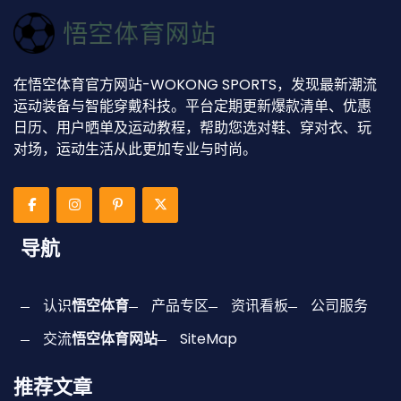
在悟空体育官方网站-WOKONG SPORTS，发现最新潮流
运动装备与智能穿戴科技。平台定期更新爆款清单、优惠
日历、用户晒单及运动教程，帮助您选对鞋、穿对衣、玩
对场，运动生活从此更加专业与时尚。
导航
认识
悟空体育
产品专区
资讯看板
公司服务
交流
悟空体育网站
SiteMap
推荐文章