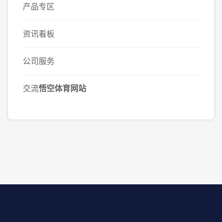
产品专区
资讯看板
公司服务
交流
悟空体育网站