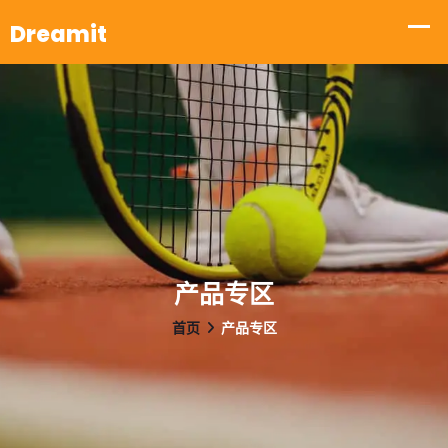
产品专区
首页
产品专区