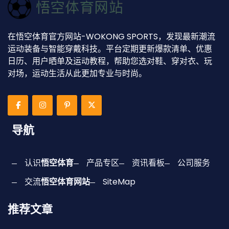
在悟空体育官方网站-WOKONG SPORTS，发现最新潮流
运动装备与智能穿戴科技。平台定期更新爆款清单、优惠
日历、用户晒单及运动教程，帮助您选对鞋、穿对衣、玩
对场，运动生活从此更加专业与时尚。
导航
认识
悟空体育
产品专区
资讯看板
公司服务
交流
悟空体育网站
SiteMap
推荐文章