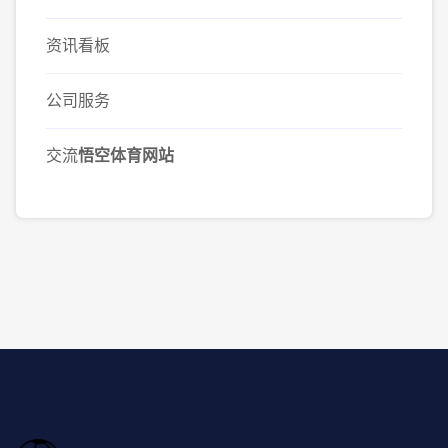
资讯看板
公司服务
交流
悟空体育网站