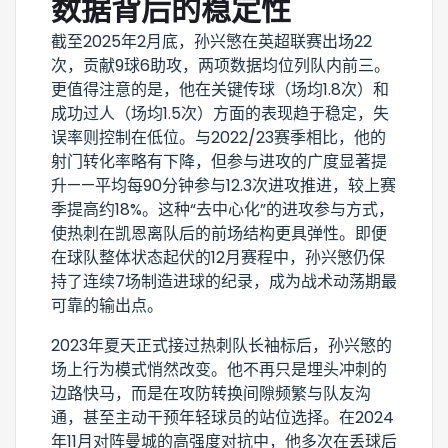
数据背后的稳定性
截至2025年2月底，孙兴慜在英超联赛出场22
次，贡献9球6助攻，两项数据均位列队内前三。
更值得注意的是，他在关键传球（场均1.8次）和
成功过人（场均1.5次）方面的表现趋于稳定，失
误率则控制在低位。与2022/23赛季相比，他的
射门转化率略有下降，但参与进攻的广度显著提
升——平均每90分钟参与12.3次进攻推进，较上赛
季提高约18%。这种“去中心化”的进攻参与方式，
使热刺在凯恩离队后的前场结构更具弹性。即便
在球队整体状态起伏的12月赛程中，孙兴慜仍保
持了连续7场制造进球的纪录，成为战术动荡期最
可靠的输出点。
2023年夏天正式接过热刺队长袖标后，孙兴慜的
场上行为模式悄然改变。他不再只是埋头冲刺的
边路快马，而是在攻防转换间隙频繁与队友沟
通，甚至主动干预年轻球员的站位选择。在2024
年11月对阵曼城的高强度对抗中，他多次在丢球后