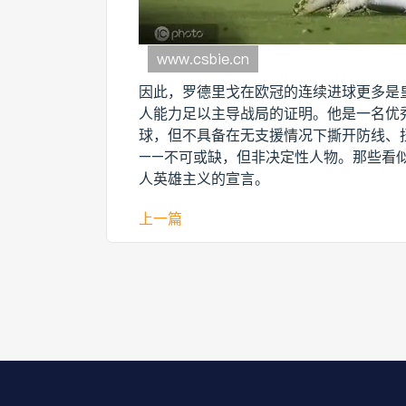
因此，罗德里戈在欧冠的连续进球更多是
人能力足以主导战局的证明。他是一名优
球，但不具备在无支援情况下撕开防线、扭
——不可或缺，但非决定性人物。那些看
人英雄主义的宣言。
上一篇