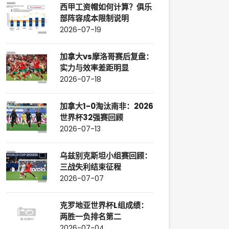
西甲工资帽如何计算？俱乐
部阵容成本限制说明
2026-07-19
加拿大vs摩洛哥赛后复盘：
实力与效率差距明显
2026-07-18
加拿大1-0淘汰南非：2026
世界杯32强赛回顾
2026-07-13
乌兹别克斯坦小组赛回顾：
三战失利结束征程
2026-07-07
克罗地亚世界杯L组成绩：
两胜一负排名第二
2026-07-04