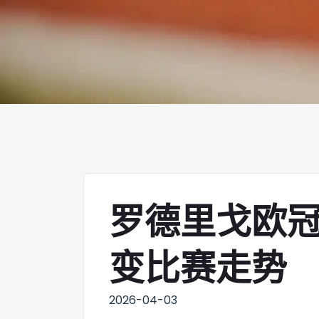
罗德里戈欧
变比赛走势
2026-04-03