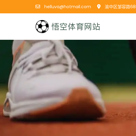
helluva@hotmail.com
渝中区邹容路68