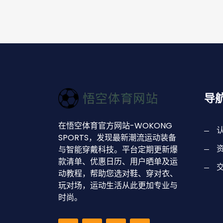
导
在悟空体育官方网站-WOKONG
SPORTS，发现最新潮流运动装备
与智能穿戴科技。平台定期更新爆
款清单、优惠日历、用户晒单及运
动教程，帮助您选对鞋、穿对衣、
玩对场，运动生活从此更加专业与
时尚。