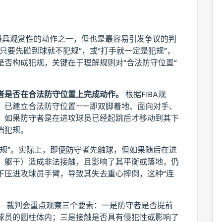
端最具观赏性的动作之一，但也是最容易引发争议的判
只要先碰到球就不犯规”，或“打手就一定是犯规”，
否构成犯规，关键在于理解规则对“合法防守位置”
者是否在合法防守位置上完成动作。
根据FIBA规
，已建立合法防守位置——即双脚着地、面向对手、
。如果防守者是在进攻球员已经起跳后才移动到其下
挡犯规。
规”。实际上，即便防守者先触球，但如果随后在进
、躯干）造成非法接触，且影响了其平衡或落地，仍
下压进攻球员手臂，导致其失去重心摔倒，这种“连
。
裁判会重点观察三个要素：一是防守者是否提前
球员的圆柱体内；三是接触是否具有侵犯性或影响了