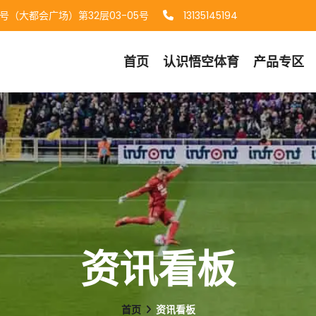
号（大都会广场）第32层03-05号
13135145194
首页
认识
悟空体育
产品专区
资讯看板
首页
资讯看板