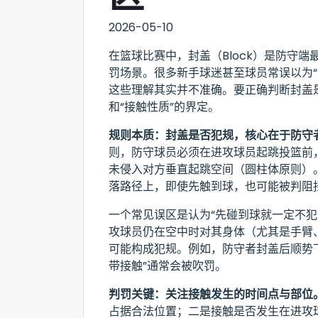
2026-05-10
在篮球比赛中，封盖（Block）是防守
罚场景。很多新手球迷甚至球员常误以为“
这些理解其实并不准确。要正确判断封盖是
和“接触性质”的界定。
规则本质：封盖是否犯规，核心在于防守
则，防守球员必须在进攻球员起跳投篮前
未侵入对方垂直起跳空间（圆柱体原则）
落路径上，即使先触到球，也可能被判阻
一个常见误区是认为“先碰到球就一定不犯
攻球员仍在空中时对其身体（尤其是手臂
可能构成犯规。例如，防守者封盖后顺势
带接触”通常会被吹罚。
判罚关键：关注接触发生的时间点与部位
占据合法位置；二是接触是否发生在进攻