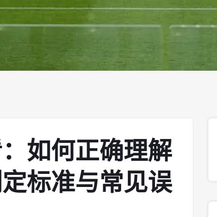
看：如何正确理解
判定标准与常见误