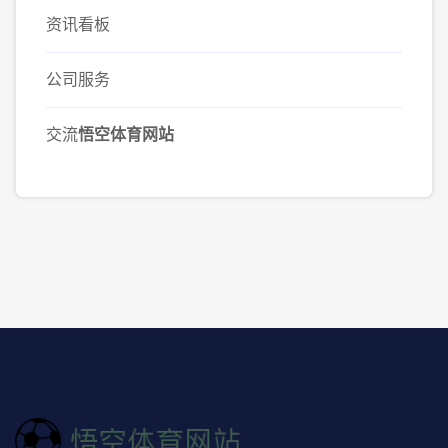
资讯看板
公司服务
交流
悟空体育网站