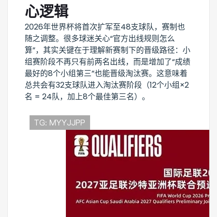
心逻辑
2026年世界杯将首次扩军至48支球队，赛制也
随之调整。很多球迷关心“官方出线规则怎么
算”，其实关键在于理解新赛制下的晋级路径：小
组赛阶段不再只有前两名出线，而是增加了“成绩
最好的8个小组第三”也能晋级淘汰赛。这意味着
总共会有32支球队进入淘汰赛阶段（12个小组×2
名 = 24队，加上8个最佳第三名）。