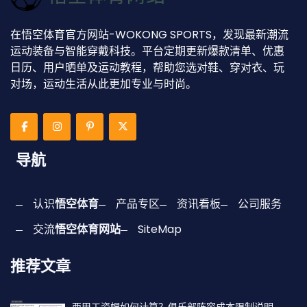
在悟空体育官方网站-WOKONG SPORTS，发现最新潮流
运动装备与智能穿戴科技。平台定期更新爆款清单、优惠
日历、用户晒单及运动教程，帮助您选对鞋、穿对衣、玩
对场，运动生活从此更加专业与时尚。
导航
认识
悟空体育
产品专区
资讯看板
公司服务
交流
悟空体育网站
SiteMap
推荐文章