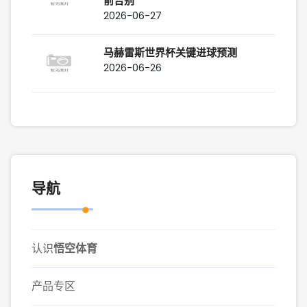
前告别
2026-06-27
马赫雷斯世界杯关键进球预测
2026-06-26
导航
认识
悟空体育
产品专区