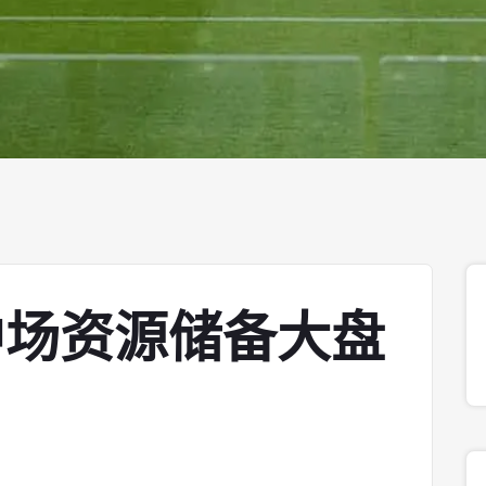
中场资源储备大盘