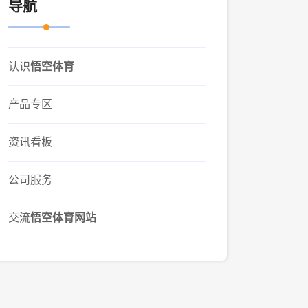
导航
认识
悟空体育
产品专区
资讯看板
公司服务
交流
悟空体育网站