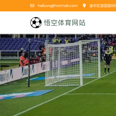
helluva@hotmail.com
渝中区邹容路68