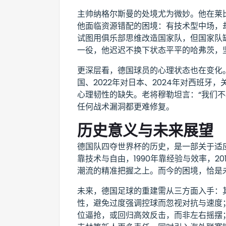
主帅纳格尔斯曼的处境尤为微妙。他在莱
他面临资源错配的困境：有技术型中场，
试图用俱乐部思维改造国家队，但国家队
一役，他迟迟不换下状态平平的哈弗茨，
更深层看，德国球员的心理状态也在变化。
国、2022年对日本、2024年对西班
心理韧性的缺失。老将穆勒坦言：“我们不
任何战术漏洞都更难修复。
历史意义与未来展望
德国队四夺世界杯的历史，是一部关于适应与
靠技术与自由，1990年靠经验与效率，2
潮流的精准把握之上。而今的困境，恰是
未来，德国足球的重建需从三方面入手：
性，避免过度强调控球而忽视对抗与速度
位逼抢，或回归高效反击，而非左右摇摆