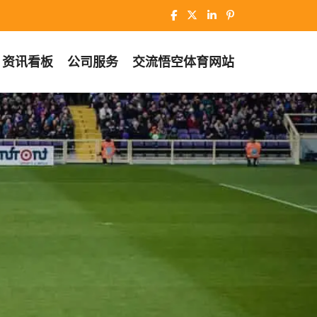
资讯看板
公司服务
交流
悟空体育网站