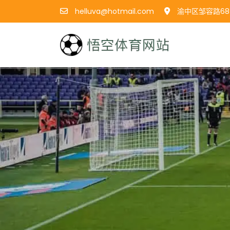
helluva@hotmail.com
渝中区邹容路68