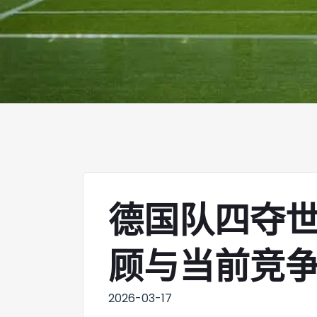
德国队四夺
顾与当前竞
2026-03-17