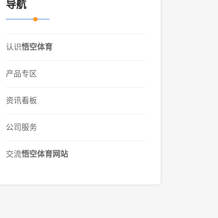
导航
认识
悟空体育
产品专区
资讯看板
公司服务
交流
悟空体育网站