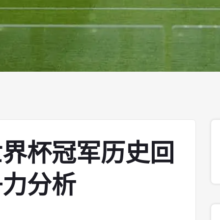
世界杯冠军历史回
争力分析