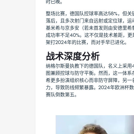
时已晚。
整场比赛，德国队控球率高达58%，但关
落后，且多次射门来自远射或定位球，运
基米希与京多安（若未首发则由安德里希
成功率不足40%。这不仅是技术差距，更
架打2024年的比赛，而对手早已进化。
战术深度分析
纳格尔斯曼执教下的德国队，名义上采用4-2-
图兼顾控球与防守平衡。然而，这一体系
希更多扮演组织核心而非防守屏障，另一
力，导致防线频繁暴露。2024年欧洲杯
赛队倒数第五。