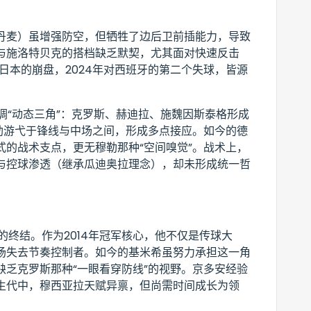
。
丹麦）虽增强防空，但牺牲了边后卫前插能力，导致
与施洛特贝克的搭档缺乏默契，尤其面对快速反击
对日本的崩盘，2024年对西班牙的第二个失球，皆源
系强调“动态三角”：克罗斯、赫迪拉、施魏因斯泰格形成
勒游弋于锋线与中场之间，形成多点接应。如今的德
的战术支点，更无穆勒那种“空间嗅觉”。战术上，
与控球渗透（继承瓜迪奥拉理念），却未形成统一哲
的终结。作为2014年冠军核心，他不仅是传球大
场失去节奏控制者。如今的基米希虽努力承担这一角
乏克罗斯那种“一眼看穿防线”的视野。京多安经验
生代中，穆西亚拉天赋异禀，但尚需时间成长为领