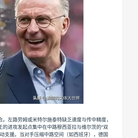
合。左路劳姆或米特尔施泰特缺乏速度与传中精度，
正的进攻发起点集中在中路穆西亚拉与维尔茨的“双
跑动支援。当对手压缩中路空间（如西班牙），德国