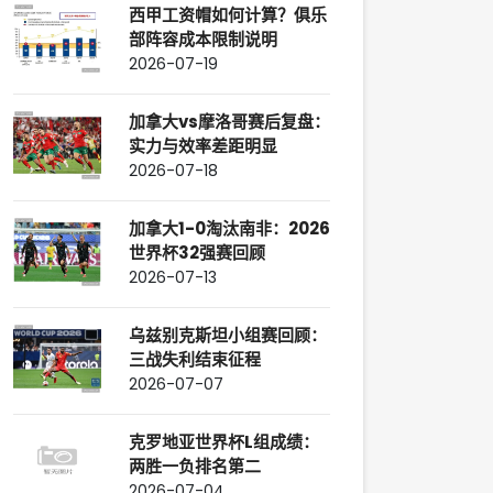
西甲工资帽如何计算？俱乐
部阵容成本限制说明
2026-07-19
加拿大vs摩洛哥赛后复盘：
实力与效率差距明显
2026-07-18
加拿大1-0淘汰南非：2026
世界杯32强赛回顾
2026-07-13
乌兹别克斯坦小组赛回顾：
三战失利结束征程
2026-07-07
克罗地亚世界杯L组成绩：
两胜一负排名第二
2026-07-04