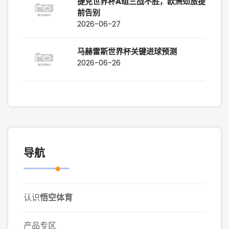
捷克世界杯A组三战不胜，欧洲劲旅提
前告别
2026-06-27
马赫雷斯世界杯关键进球预测
2026-06-26
导航
认识
悟空体育
产品专区