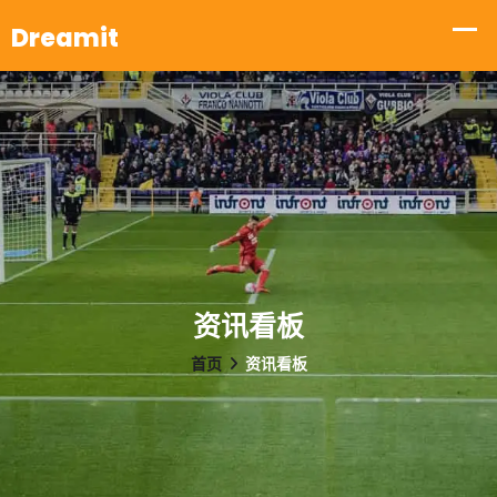
资讯看板
首页
资讯看板