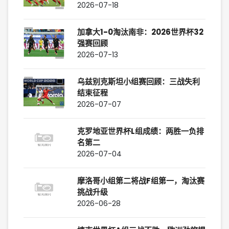
2026-07-18
加拿大1-0淘汰南非：2026世界杯32
强赛回顾
2026-07-13
乌兹别克斯坦小组赛回顾：三战失利
结束征程
2026-07-07
克罗地亚世界杯L组成绩：两胜一负排
名第二
2026-07-04
摩洛哥小组第二将战F组第一，淘汰赛
挑战升级
2026-06-28