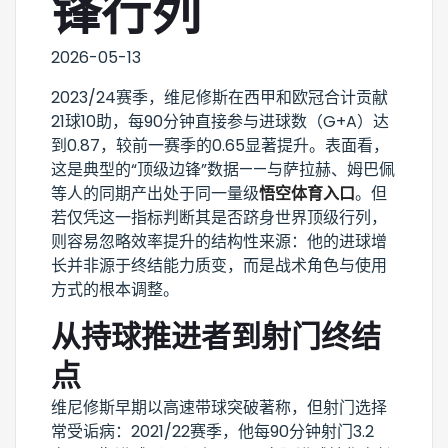
锋行列
2026-05-13
2023/24赛季，维尼修斯在西甲和欧冠合计贡献
21球10助，每90分钟直接参与进球数（G+A）达
到0.87，较前一赛季的0.65显著提升。表面看，
这是典型的“顶级边锋”数据——与萨拉赫、姆巴佩
等人的同期产出处于同一量级
悟空体育入口
。但
若仅凭这一指标判断其是否跻身世界顶级行列，
则容易忽略效率提升的结构性来源：他的进球增
长并非源于终结能力质变，而是战术角色与使用
方式的根本调整。
从持球推进者到射门终结
点
维尼修斯早期以高速带球突破著称，但射门选择
常受诟病：2021/22赛季，他每90分钟射门3.2