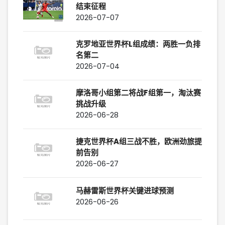
结束征程
2026-07-07
克罗地亚世界杯L组成绩：两胜一负排
名第二
2026-07-04
摩洛哥小组第二将战F组第一，淘汰赛
挑战升级
2026-06-28
捷克世界杯A组三战不胜，欧洲劲旅提
前告别
2026-06-27
马赫雷斯世界杯关键进球预测
2026-06-26