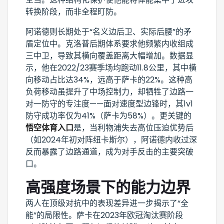
转换阶段，而非全程盯防。
阿诺德则长期处于“名义边后卫、实际后腰”的矛
盾定位中。克洛普后期体系要求他频繁内收组成
三中卫，导致其横向覆盖距离大幅增加。数据显
示，他在2022/23赛季场均跑动11.8公里，其中横
向移动占比达34%，远高于萨卡的22%。这种高
负荷移动虽提升了中场控制力，却牺牲了边路一
对一防守的专注度——面对速度型边锋时，其1v1
防守成功率仅为41%（萨卡为58%）。更关键的
悟空体育入口
是，当利物浦失去高位压迫优势后
（如2024年初对阵纽卡斯尔），阿诺德内收过深
反而暴露了边路通道，成为对手反击的主要突破
口。
高强度场景下的能力边界
两人在顶级对抗中的表现差异进一步揭示了“全
能”的局限性。萨卡在2023年欧冠淘汰赛阶段