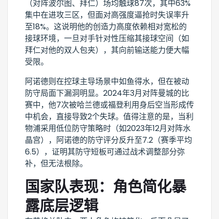
（对阵波尔图、拜仁）场均触球87次，其中63%
集中在进攻三区，但面对高强度逼抢时失误率升
至18%。这说明他的创造力高度依赖相对宽松的
接球环境，一旦对手针对性压缩其接球空间（如
拜仁对他的双人包夹），其向前输送能力便大幅
受限。
阿诺德则在控球主导场景中如鱼得水，但在被动
防守局面下漏洞明显。2024年3月对阵曼城的比
赛中，他7次被哈兰德或福登利用身后空当形成传
中机会，直接导致2个失球。值得注意的是，当利
物浦采用低位防守策略时（如2023年12月对阵水
晶宫），阿诺德的防守评分反升至7.2（赛季平均
6.5），证明其防守短板可通过战术调整部分弥
补，但无法根除。
国家队表现：角色简化暴
露底层逻辑