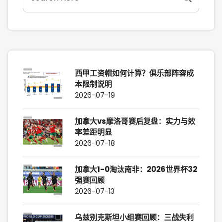
西甲工资帽如何计算？俱乐部阵容成
本限制说明
2026-07-19
加拿大vs摩洛哥赛后复盘：实力与效
率差距明显
2026-07-18
加拿大1-0淘汰南非：2026世界杯32
强赛回顾
2026-07-13
乌兹别克斯坦小组赛回顾：三战失利