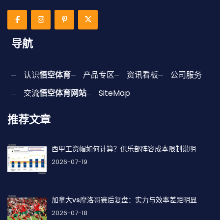
导航
认识
悟空体育
产品专区
资讯看板
公司服务
交流
悟空体育网站
SiteMap
推荐文章
西甲工资帽如何计算？俱乐部阵容成本限制说明
2026-07-19
加拿大vs摩洛哥赛后复盘：实力与效率差距明显
2026-07-18