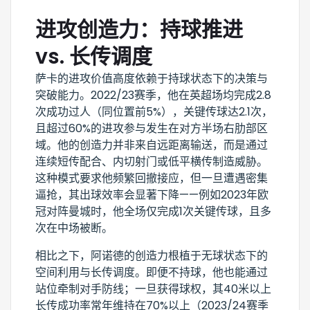
进攻创造力：持球推进
vs. 长传调度
萨卡的进攻价值高度依赖于持球状态下的决策与
突破能力。2022/23赛季，他在英超场均完成2.8
次成功过人（同位置前5%），关键传球达2.1次，
且超过60%的进攻参与发生在对方半场右肋部区
域。他的创造力并非来自远距离输送，而是通过
连续短传配合、内切射门或低平横传制造威胁。
这种模式要求他频繁回撤接应，但一旦遭遇密集
逼抢，其出球效率会显著下降——例如2023年欧
冠对阵曼城时，他全场仅完成1次关键传球，且多
次在中场被断。
相比之下，阿诺德的创造力根植于无球状态下的
空间利用与长传调度。即便不持球，他也能通过
站位牵制对手防线；一旦获得球权，其40米以上
长传成功率常年维持在70%以上（2023/24赛季