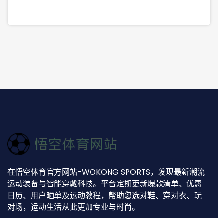
在悟空体育官方网站-WOKONG SPORTS，发现最新潮流
运动装备与智能穿戴科技。平台定期更新爆款清单、优惠
日历、用户晒单及运动教程，帮助您选对鞋、穿对衣、玩
对场，运动生活从此更加专业与时尚。