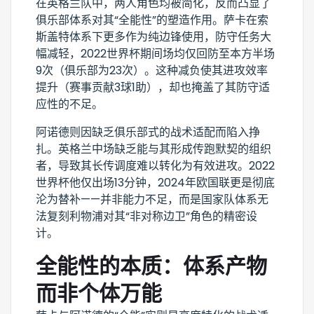
在英格兰队中，两人角色均被简化，反而凸显了
俱乐部体系对其“全能性”的塑造作用。萨卡在索
斯盖特体系下更多作为纯边锋使用，防守任务大
幅减轻，2022世界杯期间场均仅回防至本方半场
9次（俱乐部为23次）。这种减负使其进攻效率
提升（赛事贡献3球1助），却也掩盖了其防守适
应性的不足。
阿诺德则因缺乏俱乐部式的战术适配而陷入挣
扎。英格兰中场缺乏能与其形成传跑默契的组织
者，导致其长传调度难以转化为有效进攻。2022
世界杯他仅出场13分钟，2024年欧国联更是彻底
沦为替补——并非能力不足，而是国家队体系无
法复刻利物浦对其“非对称边卫”角色的精密设
计。
全能性的本质：体系产物
而非个体万能