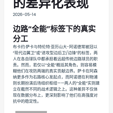
的差异化表现
2026-05-14
边路“全能”标签下的真实
分工
布卡约·萨卡与特伦特·亚历山大-阿诺德常被冠以
“现代边翼卫”或“进攻型边后卫/边锋”的标签，两
人在各自球队中都承担着远超传统边路球员的职
责。然而，若仅以“全能”概括其角色，则容易模
糊他们在攻防两端的真实贡献边界。萨卡在阿森
纳更多作为右路核心发起点，而阿诺德在利物浦
则长期扮演后场组织枢纽——两人的“全能”实则建
立在截然不同的战术逻辑之上。这种差异不仅体
现在数据分布上，更深刻影响了他们在高强度对
抗中的稳定性。